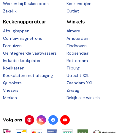
Werken bij Keukenloods
Keukenstijlen
Zakelijk
Outlet
Keukenapparatuur
Winkels
Afzuigkappen
Almere
Combi-magnetrons
Amsterdam
Fornuizen
Eindhoven
Geïntegreerde vaatwassers
Roosendaal
Inductie kookplaten
Rotterdam
Koelkasten
Tilburg
Kookplaten met afzuiging
Utrecht XXL
Quookers
Zaandam XXL
Vriezers
Zwaag
Merken
Bekijk alle winkels
Volg ons