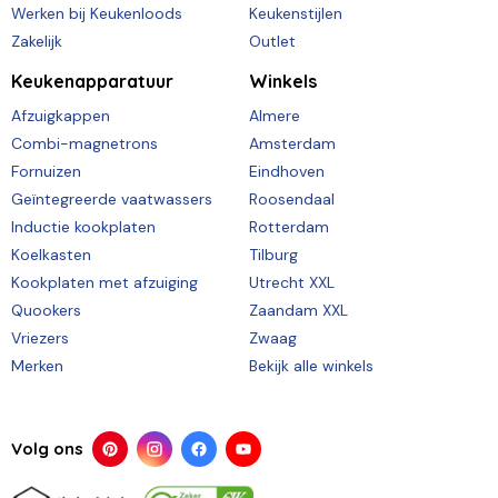
Werken bij Keukenloods
Keukenstijlen
Zakelijk
Outlet
Keukenapparatuur
Winkels
Afzuigkappen
Almere
Combi-magnetrons
Amsterdam
Fornuizen
Eindhoven
Geïntegreerde vaatwassers
Roosendaal
Inductie kookplaten
Rotterdam
Koelkasten
Tilburg
Kookplaten met afzuiging
Utrecht XXL
Quookers
Zaandam XXL
Vriezers
Zwaag
Merken
Bekijk alle winkels
Volg ons