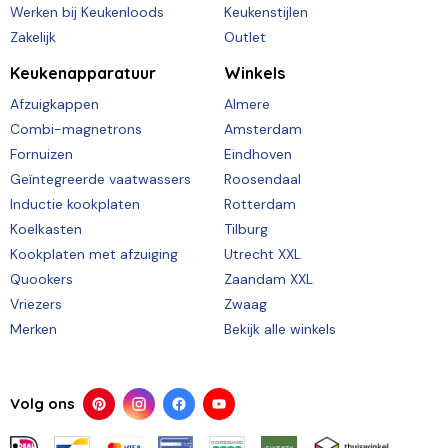
Werken bij Keukenloods
Keukenstijlen
Zakelijk
Outlet
Keukenapparatuur
Winkels
Afzuigkappen
Almere
Combi-magnetrons
Amsterdam
Fornuizen
Eindhoven
Geïntegreerde vaatwassers
Roosendaal
Inductie kookplaten
Rotterdam
Koelkasten
Tilburg
Kookplaten met afzuiging
Utrecht XXL
Quookers
Zaandam XXL
Vriezers
Zwaag
Merken
Bekijk alle winkels
Volg ons