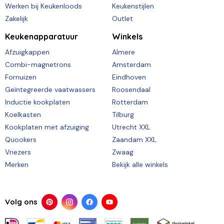
Werken bij Keukenloods
Keukenstijlen
Zakelijk
Outlet
Keukenapparatuur
Winkels
Afzuigkappen
Almere
Combi-magnetrons
Amsterdam
Fornuizen
Eindhoven
Geïntegreerde vaatwassers
Roosendaal
Inductie kookplaten
Rotterdam
Koelkasten
Tilburg
Kookplaten met afzuiging
Utrecht XXL
Quookers
Zaandam XXL
Vriezers
Zwaag
Merken
Bekijk alle winkels
Volg ons