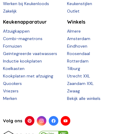
Werken bij Keukenloods
Keukenstijlen
Zakelijk
Outlet
Keukenapparatuur
Winkels
Afzuigkappen
Almere
Combi-magnetrons
Amsterdam
Fornuizen
Eindhoven
Geïntegreerde vaatwassers
Roosendaal
Inductie kookplaten
Rotterdam
Koelkasten
Tilburg
Kookplaten met afzuiging
Utrecht XXL
Quookers
Zaandam XXL
Vriezers
Zwaag
Merken
Bekijk alle winkels
Volg ons