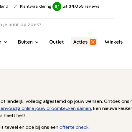
rland
Klantwaardering
uit
34.055
reviews
9,1
n
Buiten
Outlet
Acties
Winkels
ern tot landelijk, volledig afgestemd op jouw wensen. Ontdek 
 eenvoudig online jouw droomkeuken samen.
Een nieuwe keuken
 heeft het!
t teveel en doe bij ons een
offerte check.