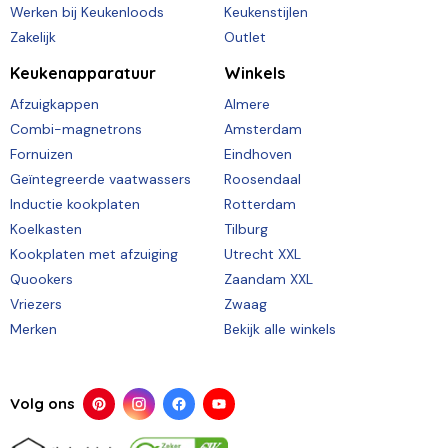
Werken bij Keukenloods
Keukenstijlen
Zakelijk
Outlet
Keukenapparatuur
Winkels
Afzuigkappen
Almere
Combi-magnetrons
Amsterdam
Fornuizen
Eindhoven
Geïntegreerde vaatwassers
Roosendaal
Inductie kookplaten
Rotterdam
Koelkasten
Tilburg
Kookplaten met afzuiging
Utrecht XXL
Quookers
Zaandam XXL
Vriezers
Zwaag
Merken
Bekijk alle winkels
Volg ons