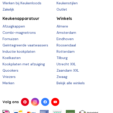
Werken bij Keukenloods
Keukenstijlen
Zakelijk
Outlet
Keukenapparatuur
Winkels
Afzuigkappen
Almere
Combi-magnetrons
Amsterdam
Fornuizen
Eindhoven
Geïntegreerde vaatwassers
Roosendaal
Inductie kookplaten
Rotterdam
Koelkasten
Tilburg
Kookplaten met afzuiging
Utrecht XXL
Quookers
Zaandam XXL
Vriezers
Zwaag
Merken
Bekijk alle winkels
Volg ons