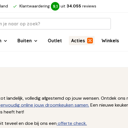
rland
Klantwaardering
uit
34.055
reviews
9,1
n
Buiten
Outlet
Acties
Winkels
ern tot landelijk, volledig afgestemd op jouw wensen. Ontdek 
 eenvoudig online jouw droomkeuken samen.
Een nieuwe keuken
 heeft het!
t teveel en doe bij ons een
offerte check.