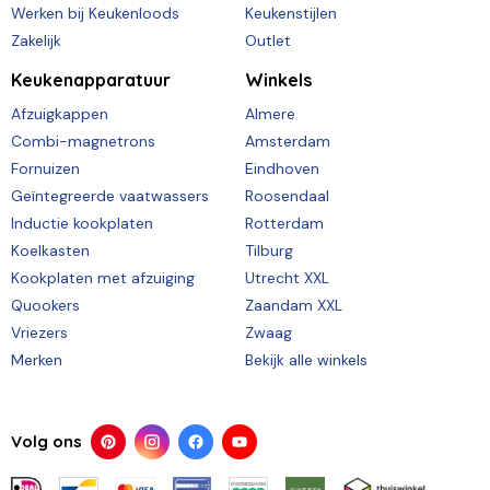
Werken bij Keukenloods
Keukenstijlen
Zakelijk
Outlet
Keukenapparatuur
Winkels
Afzuigkappen
Almere
Combi-magnetrons
Amsterdam
Fornuizen
Eindhoven
Geïntegreerde vaatwassers
Roosendaal
Inductie kookplaten
Rotterdam
Koelkasten
Tilburg
Kookplaten met afzuiging
Utrecht XXL
Quookers
Zaandam XXL
Vriezers
Zwaag
Merken
Bekijk alle winkels
Volg ons