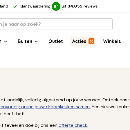
rland
Klantwaardering
uit
34.055
reviews
9,1
n
Buiten
Outlet
Acties
Winkels
ern tot landelijk, volledig afgestemd op jouw wensen. Ontdek 
 eenvoudig online jouw droomkeuken samen.
Een nieuwe keuken
 heeft het!
t teveel en doe bij ons een
offerte check.