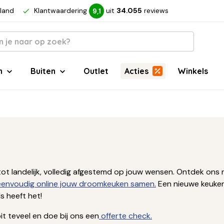
rland
Klantwaardering
uit
34.055
reviews
9,1
n
Buiten
Outlet
Acties
Winkels
ern tot landelijk, volledig afgestemd op jouw wensen. Ontdek 
 eenvoudig online jouw droomkeuken samen.
Een nieuwe keuken
 heeft het!
t teveel en doe bij ons een
offerte check.