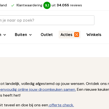
rland
Klantwaardering
uit
34.055
reviews
9,1
n
Buiten
Outlet
Acties
Winkels
ern tot landelijk, volledig afgestemd op jouw wensen. Ontdek 
 eenvoudig online jouw droomkeuken samen.
Een nieuwe keuken
 heeft het!
t teveel en doe bij ons een
offerte check.