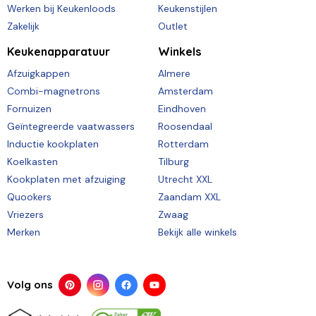
Werken bij Keukenloods
Keukenstijlen
Zakelijk
Outlet
Keukenapparatuur
Winkels
Afzuigkappen
Almere
Combi-magnetrons
Amsterdam
Fornuizen
Eindhoven
Geïntegreerde vaatwassers
Roosendaal
Inductie kookplaten
Rotterdam
Koelkasten
Tilburg
Kookplaten met afzuiging
Utrecht XXL
Quookers
Zaandam XXL
Vriezers
Zwaag
Merken
Bekijk alle winkels
Volg ons