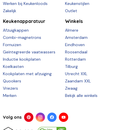
Werken bij Keukenloods
Keukenstijlen
Zakelijk
Outlet
Keukenapparatuur
Winkels
Afzuigkappen
Almere
Combi-magnetrons
Amsterdam
Fornuizen
Eindhoven
Geïntegreerde vaatwassers
Roosendaal
Inductie kookplaten
Rotterdam
Koelkasten
Tilburg
Kookplaten met afzuiging
Utrecht XXL
Quookers
Zaandam XXL
Vriezers
Zwaag
Merken
Bekijk alle winkels
Volg ons