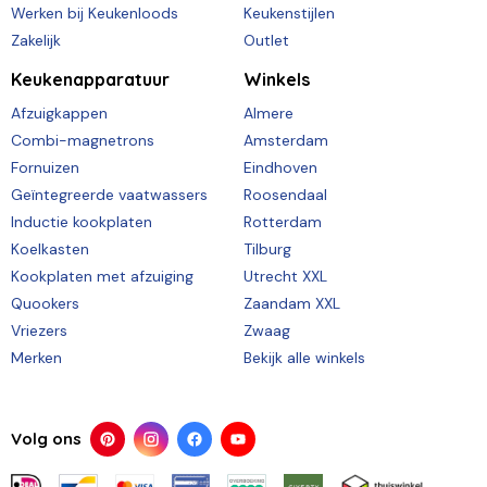
Werken bij Keukenloods
Keukenstijlen
Zakelijk
Outlet
Keukenapparatuur
Winkels
Afzuigkappen
Almere
Combi-magnetrons
Amsterdam
Fornuizen
Eindhoven
Geïntegreerde vaatwassers
Roosendaal
Inductie kookplaten
Rotterdam
Koelkasten
Tilburg
Kookplaten met afzuiging
Utrecht XXL
Quookers
Zaandam XXL
Vriezers
Zwaag
Merken
Bekijk alle winkels
Volg ons