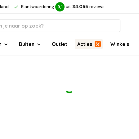
rland
Klantwaardering
uit
34.055
reviews
9,1
n
Buiten
Outlet
Acties
Winkels